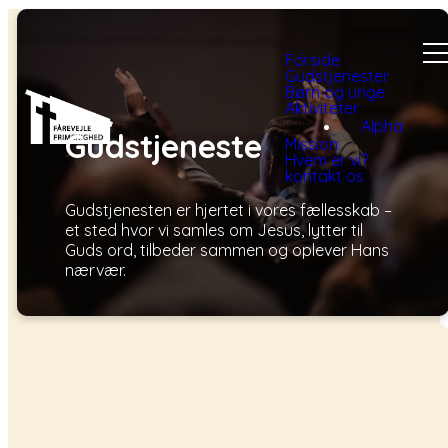
Forside
Gudstjenester
Børn og unge
Aktiviteter
Alpha
Gudstjeneste
Mission
Hvem er vi?
kontakt os
Gudstjenesten er hjertet i vores fællesskab –
et sted hvor vi samles om Jesus, lytter til
Guds ord, tilbeder sammen og oplever Hans
nærvær.
Lovsang
Fællesskab