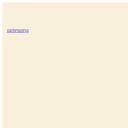
optimizing
Skriv til os
jorgenbetocamale@gmail.com