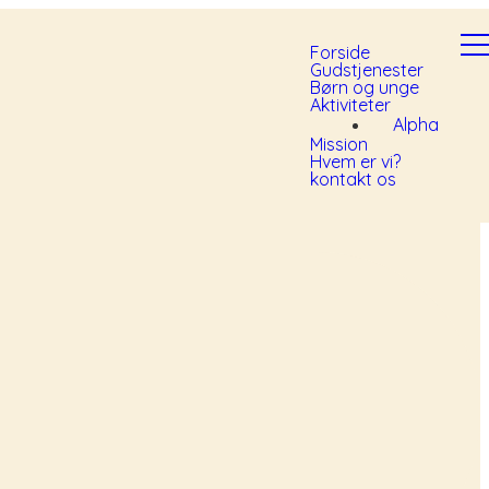
Forside
Gudstjenester
Børn og unge
Aktiviteter
Alpha
Mission
Hvem er vi?
kontakt os
Find os
Tuborgvej 1 4540 Fårevejle